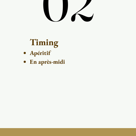
02
02
Timing
Apéritif
En après-midi