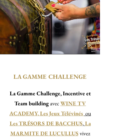
LA GAMME CHALLENGE
La Gamme Challenge, Incentive et
Team building
a
vec
WINE TV
ACADEMY, Les Jeux Télévinés
ou
Les TRÉSORS DE BACCHUS
,
La
MARMITE DE LUCULLUS
vivez